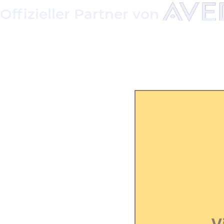
Offizieller Partner von
V